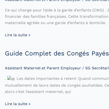
Ce qui change pour l’aide à la garde d’enfants (CMG
financier des familles françaises. Cette transformati
maternelle agréée ou une garde d’enfants à domicile.
Réforme
Lire la suite »
CMG
2025
Guide Complet des Congés Payés 
:
Changements
Clés
Assistant Maternel et Parent Employeur
/
SG Secrétari
pour
.
Les dates importantes à retenir Quand communiqu
les
mutuellement de leurs dates de congés souhaitées. Cette
Familles
alors c’est l’assistant maternel, qui
Guide
Lire la suite »