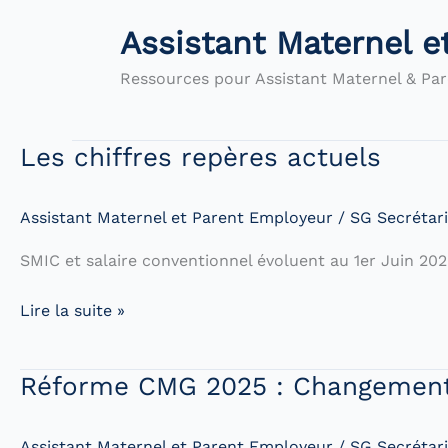
Assistant Maternel 
Ressources pour Assistant Maternel & Pa
Les chiffres repères actuels
Assistant Maternel et Parent Employeur
/
SG Secrétari
SMIC et salaire conventionnel évoluent au 1er Juin 2026 s
Les
Lire la suite »
chiffres
repères
Réforme CMG 2025 : Changements
actuels
Assistant Maternel et Parent Employeur
/
SG Secrétari