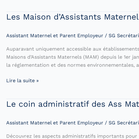
Complet
des
Les Maison d’Assistants Maternel
Congés
Payés
pour
Assistant Maternel et Parent Employeur
/
SG Secrétari
Assistants
Auparavant uniquement accessible aux établissements 
Maternels
Maisons d’Assistants Maternels (MAM) depuis le 1er janv
la réglementation et des normes environnementales, ai
Les
Lire la suite »
Maison
d’Assistants
Le coin administratif des Ass Ma
Maternels
éligibles
au
Assistant Maternel et Parent Employeur
/
SG Secrétari
fonds
Découvrez les aspects administratifs importants pour 
de