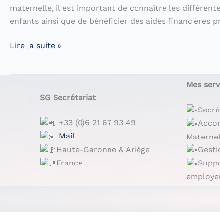
maternelle, il est important de connaître les différen
modernisation
enfants ainsi que de bénéficier des aides financières p
des
établissements
Le
Lire la suite »
(FME)
coin
administratif
des
Mes serv
Ass
SG Secrétariat
Mat
Secré
+33 (0)6 21 67 93 49
Acco
Mail
Materne
Haute-Garonne & Ariège
Gesti
France
Suppo
employe