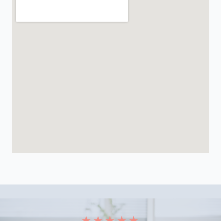
★
★
★
★
★