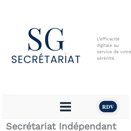
Aller
au
contenu
L’efficacité
digitale au
service de votr
sérénité.
RDV
Secrétariat Indépendant