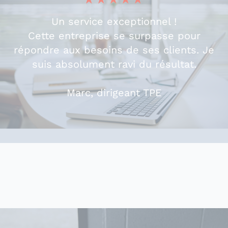
Un service exceptionnel !
Cette entreprise se surpasse pour
répondre aux besoins de ses clients. Je
suis absolument ravi du résultat.
Marc, dirigeant TPE