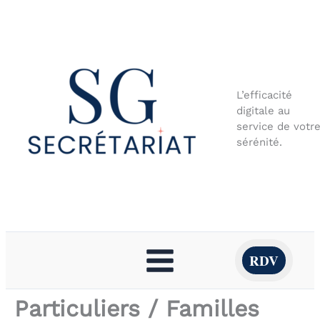
Aller
au
contenu
L’efficacité
digitale au
service de votr
sérénité.
RDV
Particuliers / Familles