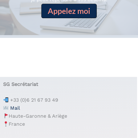
Appelez moi
.
.
SG Secrétariat
+33 (0)6 21 67 93 49
Mail
Haute-Garonne & Ariège
France