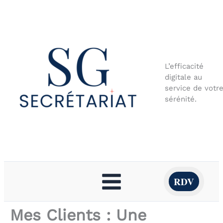
Aller
au
contenu
L’efficacité
digitale au
service de votr
sérénité.
RDV
Mes Clients : Une