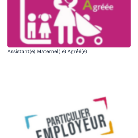
Assistant(e) Maternel(le) Agréé(e)