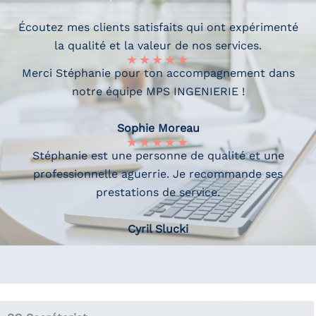
Écoutez mes clients satisfaits qui ont expérimenté
la qualité et la valeur de nos services.
★
★
★
★
★
Merci Stéphanie pour ton accompagnement dans
notre équipe MPS INGENIERIE !
Sophie Moreau
★
★
★
★
★
Stéphanie est une personne de qualité et une
professionnelle aguerrie. Je recommande ses
prestations de service.
Cyril Slucki