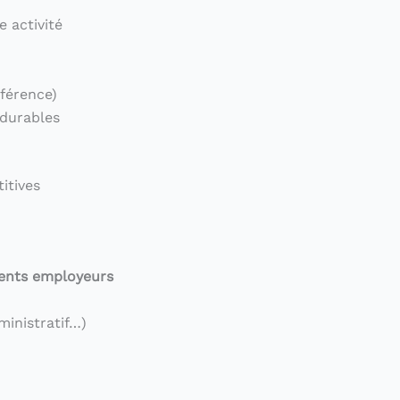
 activité
férence)
 durables
itives
ents employeurs
ministratif…)